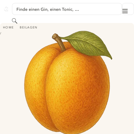
SPRINGE ZU HAUPTINHALT
Finde einen Gin, einen Tonic, …
Me
GINVENTORY
Suchen
APRIKOSE
HOME
BEILAGEN