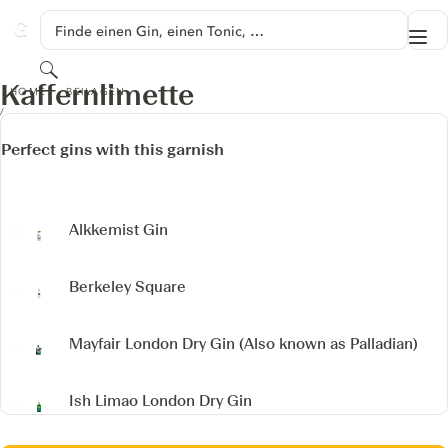
SPRINGE ZU HAUPTINHALT
Finde einen Gin, einen Tonic, …
Me
GINVENTORY
Suchen
KAFFERNLIMETTE
Kaffernlimette
HOME
BEILAGEN
Perfect gins with this garnish
Alkkemist Gin
Berkeley Square
Mayfair London Dry Gin
(Also known as Palladian)
Ish Limao London Dry Gin