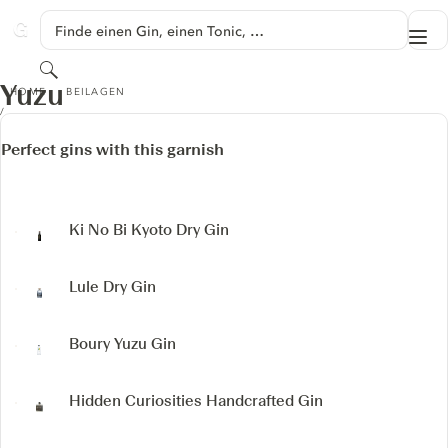
SPRINGE ZU HAUPTINHALT
Finde einen Gin, einen Tonic, …
Me
GINVENTORY
Suchen
YUZU
Yuzu
HOME
BEILAGEN
Perfect gins with this garnish
Ki No Bi Kyoto Dry Gin
Lule Dry Gin
Boury Yuzu Gin
Hidden Curiosities Handcrafted Gin