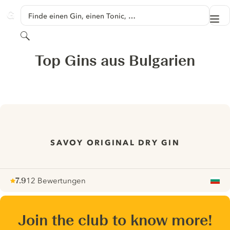
SPRINGE ZU HAUPTINHALT
Finde einen Gin, einen Tonic, …
Me
GINVENTORY
Suchen
Top Gins aus Bulgarien
SAVOY ORIGINAL DRY GIN
7.9
12 Bewertungen
Note :
/ 10
pour
Join the club to know more!