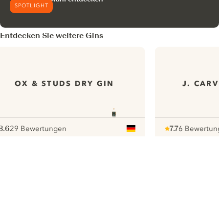
SPOTLIGHT
Entdecken Sie weitere Gins
OX & STUDS DRY GIN
J. CAR
8.6
29 Bewertungen
7.7
6 Bewertun
ote :
 10
pour
Note :
/ 10
pour
ui.nextImg