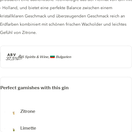
- Holland, und bietet eine perfekte Balance zwischen einem
kristallklaren Geschmack und überzeugenden Geschmack reich an
Erdfarben kombiniert mit schönen frischen Wacholder und leichtes
Gefühl von Zitrone.
ABV
Producer
SIS Spirits & Wine,
Bulgarien
37,5%
Perfect garnishes with this gin
Zitrone
Limette