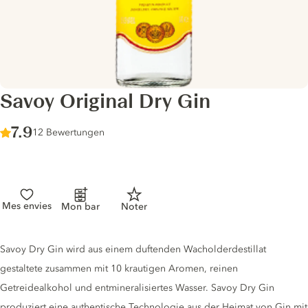
Savoy Original Dry Gin
Score :
7.9
/ 10
12 Bewertungen
Mes envies
Mon bar
Noter
Gin description
Savoy Dry Gin wird aus einem duftenden Wacholderdestillat
gestaltete zusammen mit 10 krautigen Aromen, reinen
Getreidealkohol und entmineralisiertes Wasser. Savoy Dry Gin
produziert eine authentische Technologie aus der Heimat von Gin mit