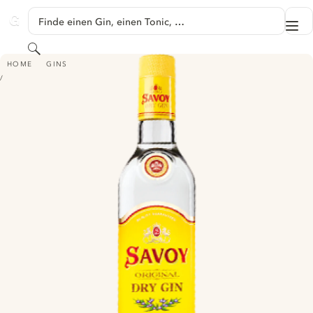
SPRINGE ZU HAUPTINHALT
Finde einen Gin, einen Tonic, …
Me
GINVENTORY
Suchen
SAVOY ORIGINAL DRY GIN
HOME
GINS