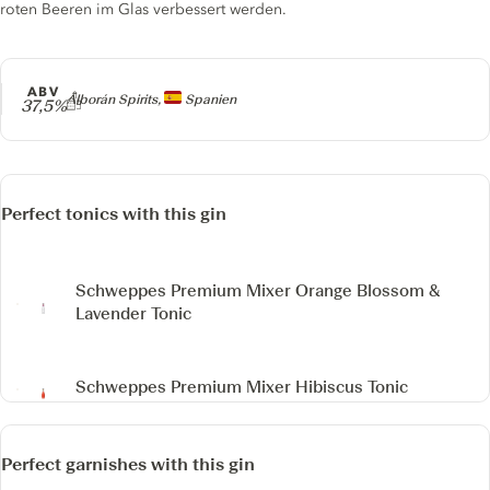
roten Beeren im Glas verbessert werden.
ABV
Producer
Alborán Spirits,
Spanien
37,5%
Perfect tonics with this gin
Schweppes Premium Mixer Orange Blossom &
Lavender Tonic
Schweppes Premium Mixer Hibiscus Tonic
Perfect garnishes with this gin