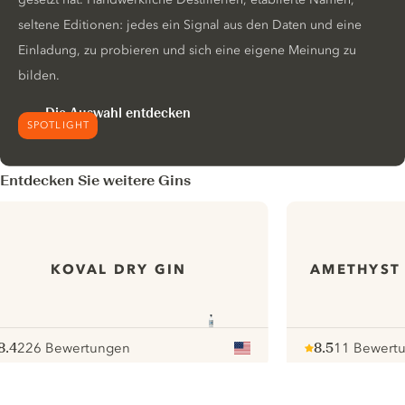
seltene Editionen: jedes ein Signal aus den Daten und eine
Einladung, zu probieren und sich eine eigene Meinung zu
bilden.
Die Auswahl entdecken
SPOTLIGHT
Entdecken Sie weitere Gins
KOVAL DRY GIN
AMETHYST
8.4
226 Bewertungen
8.5
11 Bewert
ote :
 10
pour
Note :
/ 10
pour
ui.nextImg