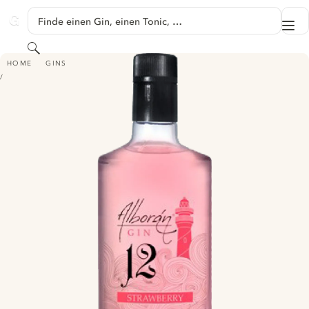
SPRINGE ZU HAUPTINHALT
Finde einen Gin, einen Tonic, …
Me
GINVENTORY
Suchen
ALBORÁN GIN 12 - STRAWBERRY
HOME
GINS