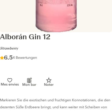
Alborán Gin 12
-
Strawberry
Score :
6.5
/ 10
4 Bewertungen
Mes envies
Mon bar
Noter
Gin description
Markieren Sie die exotischen und fruchtigen Konnotationen, die den
dezenten Süße Erdbeere bringt, und kann weiter mit Scheiben von