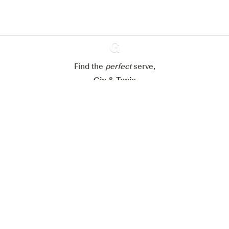
Alle Cookies ablehnen
Alle Cookies akzeptieren
Find the
perfect
Ginventory
serve,
Gin & Tonic
News
Contact
Privacy Policy
Alle unsere Gins
Cookies Settings