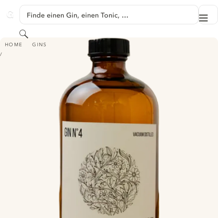
SPRINGE ZU HAUPTINHALT
Finde einen Gin, einen Tonic, …
Me
GINVENTORY
Suchen
ALCHIMIA GIN N°4
HOME
GINS