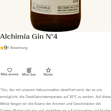
Alchimia Gin N°4
Score :
9
/ 10
1 Bewertung
Mes envies
Mon bar
Noter
Gin description
"Gin, der mit unserem Vakuumreaktor destilliert wird, der es uns
ermöglicht, die Destillationstemperatur auf 30°C zu senken. Auf diese
Weise fangen wir die Essenz der Aromen und Geschmäcker der
Zutaten (Botanicals) ein und verstärken sie auf einzigartige und frische