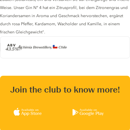
Weise. Unser Gin Nº 4 hat ein Zitrusprofil, bei dem Zitronengras und
Koriandersamen in Aroma und Geschmack hervorstechen, ergänzt
durch rosa Pfeffer, Kardamom, Wacholder und Kamille, in einem
frischen Gleichgewicht".
ABV
Producer
Alchimia Brewstillery,
Chile
43.5%
Join the club to know more!
Available on
Available on
App Store
Google Play