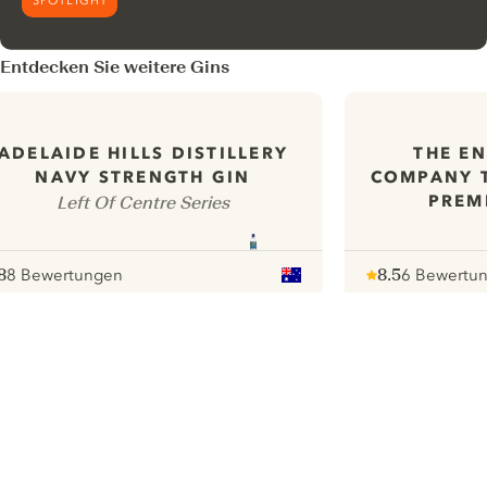
SPOTLIGHT
Entdecken Sie weitere Gins
ADELAIDE HILLS DISTILLERY
THE EN
NAVY STRENGTH GIN
COMPANY 
PREM
Left Of Centre Series
8
8 Bewertungen
8.5
6 Bewertu
ote :
 10
pour
Note :
/ 10
pour
ui.nextImg