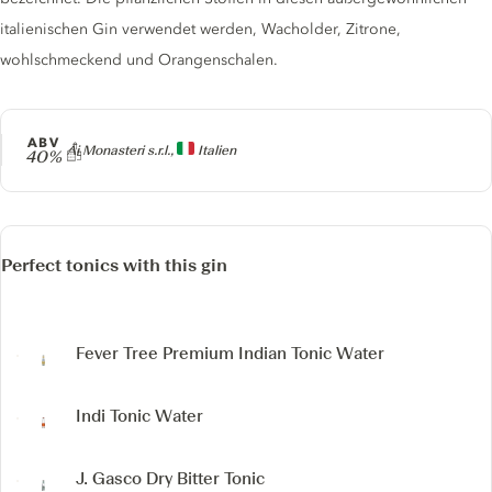
italienischen Gin verwendet werden, Wacholder, Zitrone,
wohlschmeckend und Orangenschalen.
ABV
Producer
Ai Monasteri s.r.l.,
Italien
40%
Perfect tonics with this gin
Fever Tree Premium Indian Tonic Water
Indi Tonic Water
J. Gasco Dry Bitter Tonic