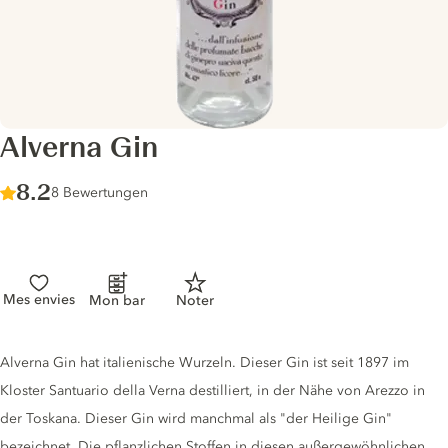
Alverna Gin
Score :
8.2
/ 10
8 Bewertungen
Mes envies
Mon bar
Noter
Gin description
Alverna Gin hat italienische Wurzeln. Dieser Gin ist seit 1897 im
Kloster Santuario della Verna destilliert, in der Nähe von Arezzo in
der Toskana. Dieser Gin wird manchmal als "der Heilige Gin"
bezeichnet. Die pflanzlichen Stoffen in diesen außergewöhnlichen