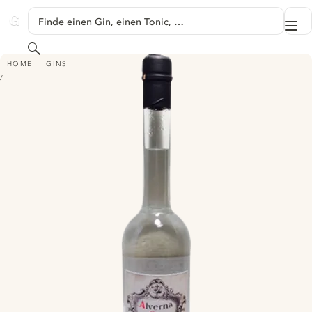
SPRINGE ZU HAUPTINHALT
Finde einen Gin, einen Tonic, …
Me
GINVENTORY
Suchen
ALVERNA GIN
HOME
GINS