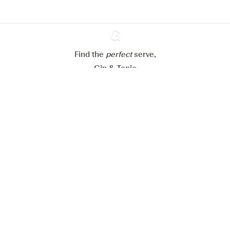
Alle Cookies ablehnen
Alle Cookies akzeptieren
Find the
perfect
Ginventory
serve,
Gin & Tonic
News
Contact
Privacy Policy
Alle unsere Gins
Cookies Settings