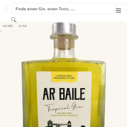
SPRINGE ZU HAUPTINHALT
Finde einen Gin, einen Tonic, …
Me
GINVENTORY
Suchen
AR BAILE TROPICAL GIN
HOME
GINS