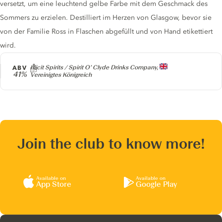
versetzt, um eine leuchtend gelbe Farbe mit dem Geschmack des
Sommers zu erzielen. Destilliert im Herzen von Glasgow, bevor sie
von der Familie Ross in Flaschen abgefüllt und von Hand etikettiert
wird.
Producer
ABV
Illicit Spirits / Spirit O’ Clyde Drinks Company,
41%
Vereinigtes Königreich
Join the club to know more!
Available on
Available on
App Store
Google Play