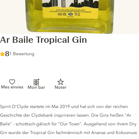
Ar Baile Tropical Gin
Score :
8
/ 10
1 Bewertung
Mes envies
Mon bar
Noter
Gin description
Spirit O'Clyde startete im Mai 2019 und hat sich von der reichen
Geschichte der Clydebank inspirieren lassen. Die Gins heißen "Ar
Baile" - schottisch-gälisch für "Our Town". Ausgehend von ihrem Dry
Gin wurde der Tropical Gin fachmännisch mit Ananas und Kokosnuss