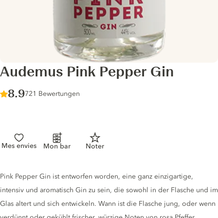
Audemus Pink Pepper Gin
Score :
8.9
/ 10
721 Bewertungen
Mes envies
Mon bar
Noter
Gin description
Pink Pepper Gin ist entworfen worden, eine ganz einzigartige,
intensiv und aromatisch Gin zu sein, die sowohl in der Flasche und im
Glas altert und sich entwickeln. Wann ist die Flasche jung, oder wenn
verdünnt oder gekühlt frischer, würzige Noten von rosa Pfeffer,