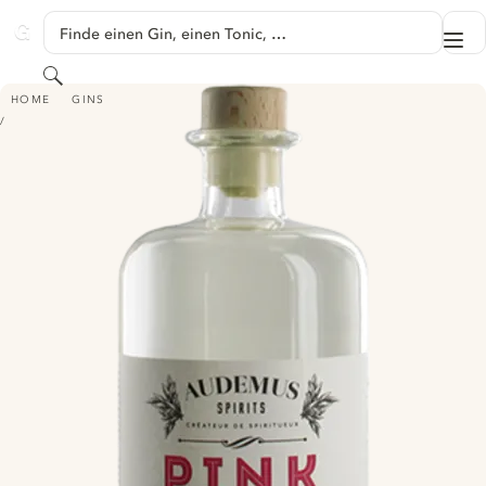
SPRINGE ZU HAUPTINHALT
Finde einen Gin, einen Tonic, …
Me
GINVENTORY
Suchen
AUDEMUS PINK PEPPER GIN
HOME
GINS