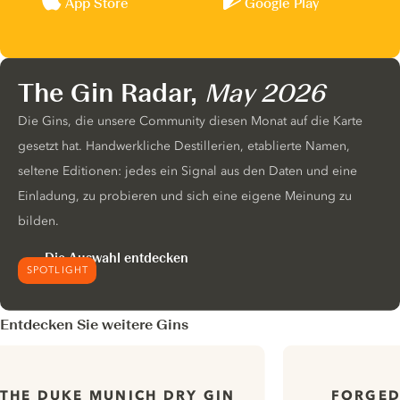
App Store
Google Play
The Gin Radar,
May 2026
Die Gins, die unsere Community diesen Monat auf die Karte
gesetzt hat. Handwerkliche Destillerien, etablierte Namen,
seltene Editionen: jedes ein Signal aus den Daten und eine
Einladung, zu probieren und sich eine eigene Meinung zu
bilden.
Die Auswahl entdecken
SPOTLIGHT
Entdecken Sie weitere Gins
FORGED
THE DUKE MUNICH DRY GIN