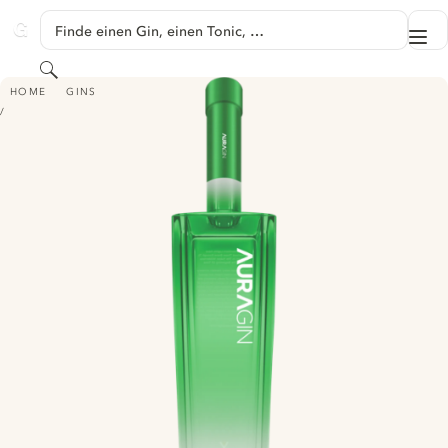
SPRINGE ZU HAUPTINHALT
Finde einen Gin, einen Tonic, …
Me
GINVENTORY
Suchen
AURAGIN
HOME
GINS