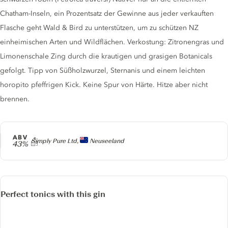
Chatham-Inseln, ein Prozentsatz der Gewinne aus jeder verkauften
Flasche geht Wald & Bird zu unterstützen, um zu schützen NZ
einheimischen Arten und Wildflächen. Verkostung: Zitronengras und
Limonenschale Zing durch die krautigen und grasigen Botanicals
gefolgt. Tipp von Süßholzwurzel, Sternanis und einem leichten
horopito pfeffrigen Kick. Keine Spur von Härte. Hitze aber nicht
brennen.
ABV
Producer
Simply Pure Ltd,
Neuseeland
43%
Perfect tonics with this gin