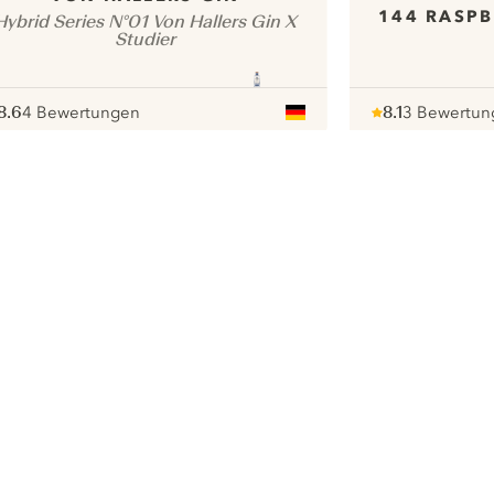
144 RASPB
Hybrid Series N°01 Von Hallers Gin X
Studier
8.6
4 Bewertungen
8.1
3 Bewertun
ote :
 10
pour
Note :
/ 10
pour
ui.nextImg
Wir möchten gerne Cookies
verwenden, um die
Nutzungserfahrung unserer Website
zu verbessern.