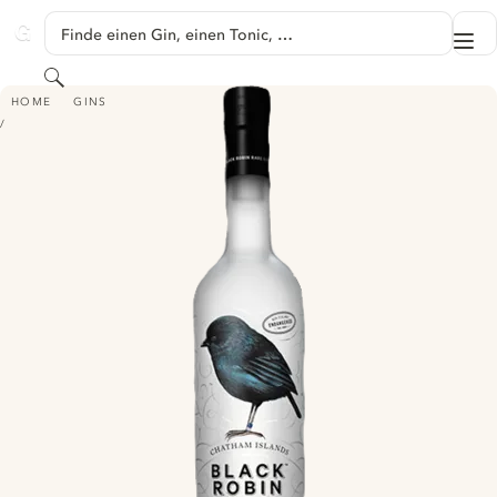
SPRINGE ZU HAUPTINHALT
Finde einen Gin, einen Tonic, …
Me
GINVENTORY
Suchen
BLACK ROBIN GIN
HOME
GINS