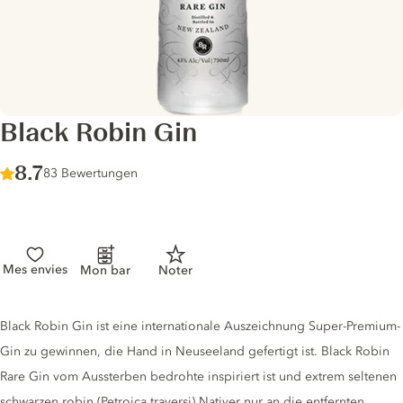
Black Robin Gin
Score :
8.7
/ 10
83 Bewertungen
Mes envies
Mon bar
Noter
Gin description
Black Robin Gin ist eine internationale Auszeichnung Super-Premium-
Gin zu gewinnen, die Hand in Neuseeland gefertigt ist. Black Robin
Rare Gin vom Aussterben bedrohte inspiriert ist und extrem seltenen
schwarzen robin (Petroica traversi) Nativer nur an die entfernten