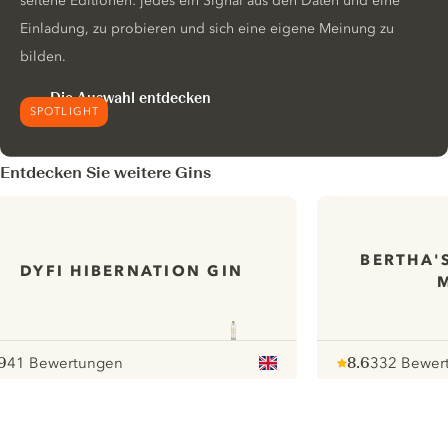
seltene Editionen: jedes ein Signal aus den Daten und eine
Einladung, zu probieren und sich eine eigene Meinung zu
bilden.
Die Auswahl entdecken
SPOTLIGHT
Entdecken Sie weitere Gins
BERTHA'
DYFI HIBERNATION GIN
9
41 Bewertungen
8.6
332 Bewer
ote :
 10
pour
Note :
/ 10
pour
ui.nextImg