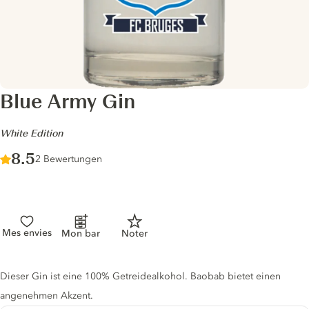
Blue Army Gin
-
White Edition
Score :
8.5
/ 10
2 Bewertungen
Mes envies
Mon bar
Noter
Gin description
Dieser Gin ist eine 100% Getreidealkohol. Baobab bietet einen
angenehmen Akzent.