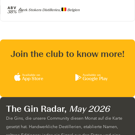
ABV
Producer
Sterk Stokers Distilleries,
Belgien
38%
Join the club to know more!
Available on
Available on
App Store
Google Play
The Gin Radar,
May 2026
Die Gins, die unsere Community diesen Monat auf die Karte
gesetzt hat. Handwerkliche Destillerien, etablierte Namen,