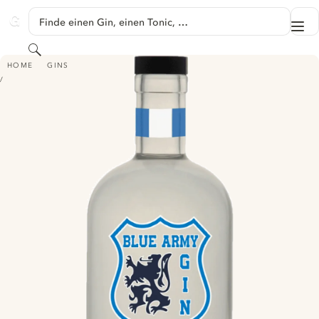
SPRINGE ZU HAUPTINHALT
Finde einen Gin, einen Tonic, …
Me
GINVENTORY
Suchen
BLUE ARMY GIN - WHITE EDITION
HOME
GINS