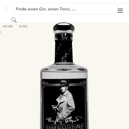
SPRINGE ZU HAUPTINHALT
Finde einen Gin, einen Tonic, …
Me
GINVENTORY
Suchen
BOGART'S GIN
HOME
GINS