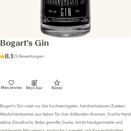
Bogart's Gin
Score :
8.1
/ 10
23 Bewertungen
Mes envies
Mon bar
Noter
Gin description
Bogart's Gin nutzt nur die hochwertigsten, handverlesenen Zutaten.
Wacholderbeeren aus Italien für ihre duftenden Aromen, frische Hand
zähne Zitrusfrucht, Rebe gereifte Gurke, leicht handgeröstete und
zerkleinerte Macadamia, englische Lavendel und Korianderblätter.