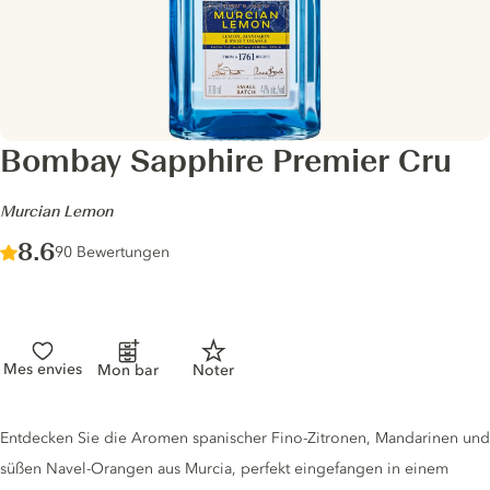
Bombay Sapphire Premier Cru
-
Murcian Lemon
Score :
8.6
/ 10
90 Bewertungen
Mes envies
Mon bar
Noter
Gin description
Entdecken Sie die Aromen spanischer Fino-Zitronen, Mandarinen und
süßen Navel-Orangen aus Murcia, perfekt eingefangen in einem