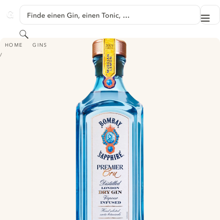
SPRINGE ZU HAUPTINHALT
Finde einen Gin, einen Tonic, …
Me
GINVENTORY
Suchen
BOMBAY SAPPHIRE PREMIER CRU - MURCIAN LEMON
HOME
GINS