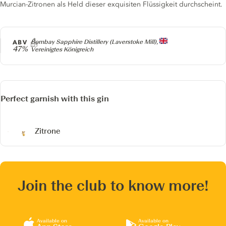
Murcian-Zitronen als Held dieser exquisiten Flüssigkeit durchscheint.
Producer
ABV
Bombay Sapphire Distillery (Laverstoke Mill),
47%
Vereinigtes Königreich
Perfect garnish with this gin
Zitrone
Join the club to know more!
Available on
Available on