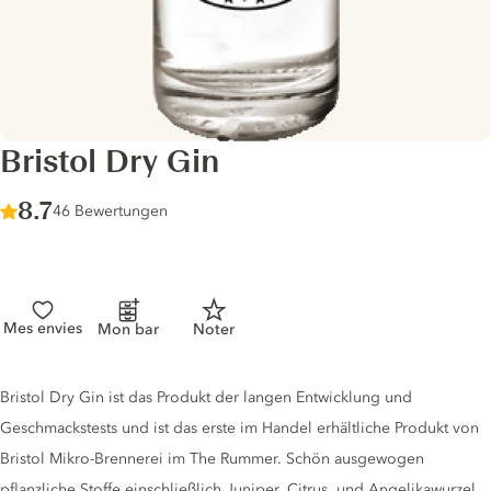
Bristol Dry Gin
Score :
8.7
/ 10
46 Bewertungen
Mes envies
Mon bar
Noter
Gin description
Bristol Dry Gin ist das Produkt der langen Entwicklung und
Geschmackstests und ist das erste im Handel erhältliche Produkt von
Bristol Mikro-Brennerei im The Rummer. Schön ausgewogen
pflanzliche Stoffe einschließlich Juniper, Citrus, und Angelikawurzel,