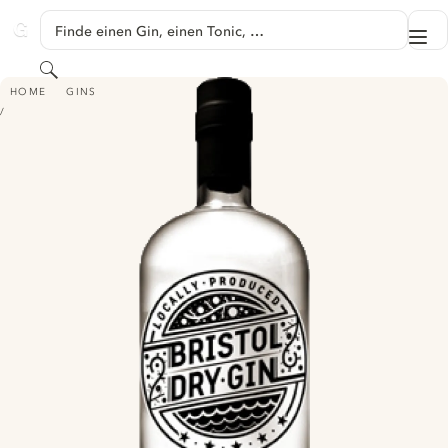
SPRINGE ZU HAUPTINHALT
Finde einen Gin, einen Tonic, …
Me
GINVENTORY
Suchen
BRISTOL DRY GIN
HOME
GINS