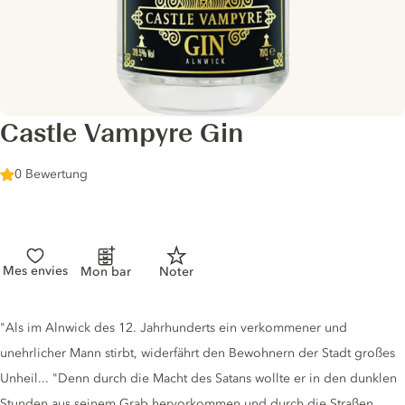
Castle Vampyre Gin
0 Bewertung
Mes envies
Mon bar
Noter
Gin description
"Als im Alnwick des 12. Jahrhunderts ein verkommener und
unehrlicher Mann stirbt, widerfährt den Bewohnern der Stadt großes
Unheil... "Denn durch die Macht des Satans wollte er in den dunklen
Stunden aus seinem Grab hervorkommen und durch die Straßen