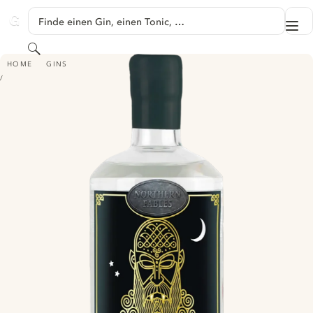
SPRINGE ZU HAUPTINHALT
Finde einen Gin, einen Tonic, …
Me
GINVENTORY
Suchen
CASTLE VAMPYRE GIN
HOME
GINS