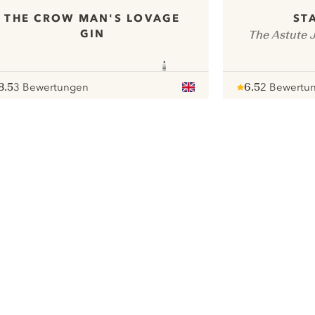
THE CROW MAN'S LOVAGE
ST
GIN
The Astute J
8.5
3 Bewertungen
6.5
2 Bewertu
ote :
 10
pour
Note :
/ 10
pour
ui.nextImg
Wir möchten gerne Cookies
verwenden, um die
Nutzungserfahrung unserer Website