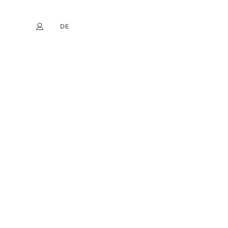
DE
Mein Konto
book
Instagram
EN
FR
NL
ES