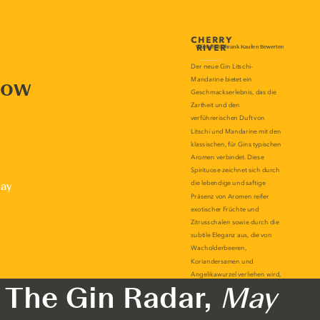
now
lay
The Gin Radar,
May