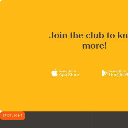
Join the club to k
more!
Available on
Available on
App Store
Google P
SPOTLIGHT