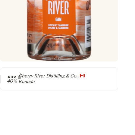
Producer
Cherry River Distilling & Co.,
ABV
40%
Kanada