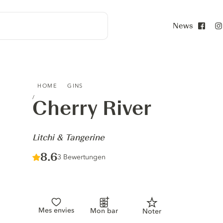
News
Face
CHERRY RIVER - LITCHI & TANGERINE
HOME
GINS
Cherry River
-
Litchi & Tangerine
Score :
8.6
/ 10
3 Bewertungen
Mes envies
Mon bar
Noter