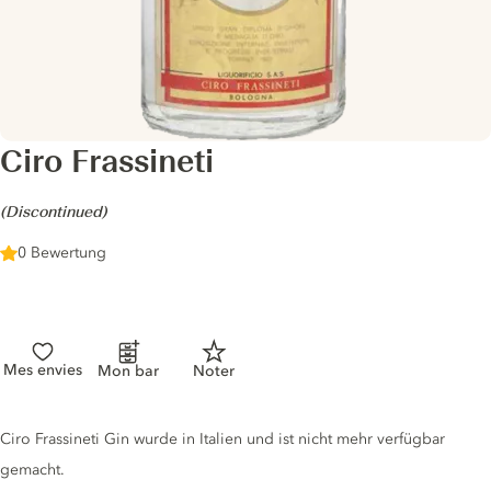
Ciro Frassineti
-
(Discontinued)
0 Bewertung
Mes envies
Mon bar
Noter
Gin description
Ciro Frassineti Gin wurde in Italien und ist nicht mehr verfügbar
gemacht.