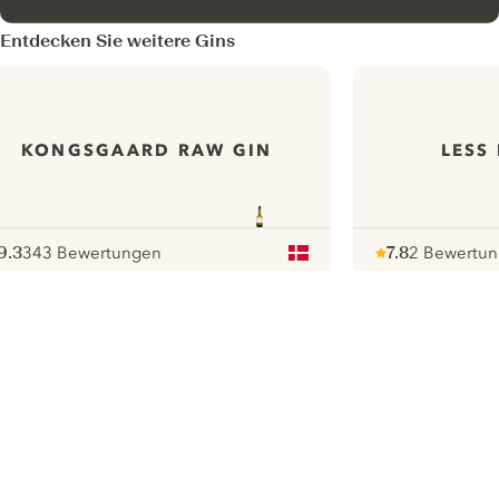
Entdecken Sie weitere Gins
KONGSGAARD RAW GIN
LESS
9.3
343 Bewertungen
7.8
2 Bewertu
ote :
 10
pour
Note :
/ 10
pour
ui.nextImg