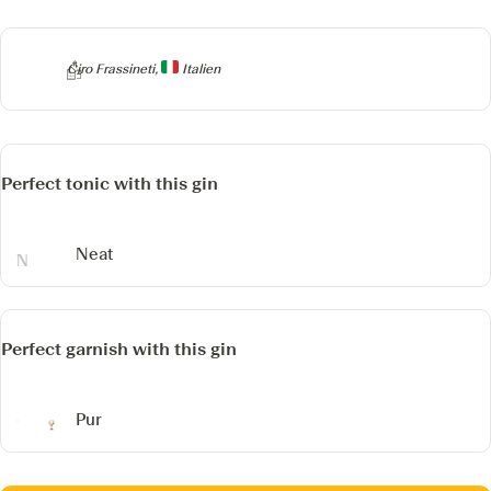
Producer
Ciro Frassineti,
Italien
Perfect tonic with this gin
Neat
Perfect garnish with this gin
Pur