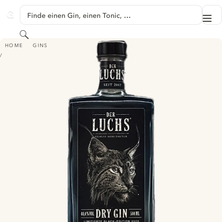
SPRINGE ZU HAUPTINHALT
Finde einen Gin, einen Tonic, …
Me
GINVENTORY
Suchen
DER LUCHS BLACK EDITION
HOME
GINS