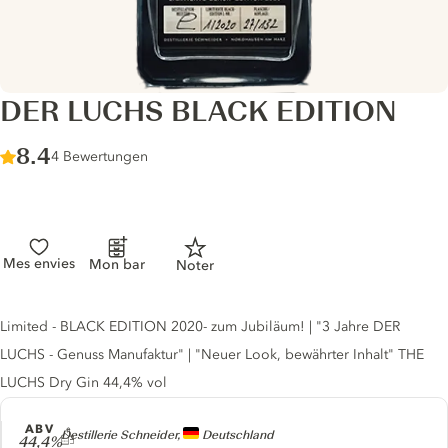
DER LUCHS BLACK EDITION
Score :
8.4
/ 10
4 Bewertungen
Mes envies
Mon bar
Noter
Gin description
Limited - BLACK EDITION 2020- zum Jubiläum! | "3 Jahre DER
LUCHS - Genuss Manufaktur" | "Neuer Look, bewährter Inhalt" THE
LUCHS Dry Gin 44,4% vol
ABV
Producer
Destillerie Schneider,
Deutschland
44,4%