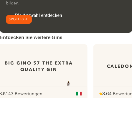
bilden.
Die Auswahl entdecken
SPOTLIGHT
Entdecken Sie weitere Gins
BIG GINO 57 THE EXTRA
CALEDON
QUALITY GIN
8.5
143 Bewertungen
8.6
4 Bewertu
ote :
 10
pour
Note :
/ 10
pour
ui.nextImg