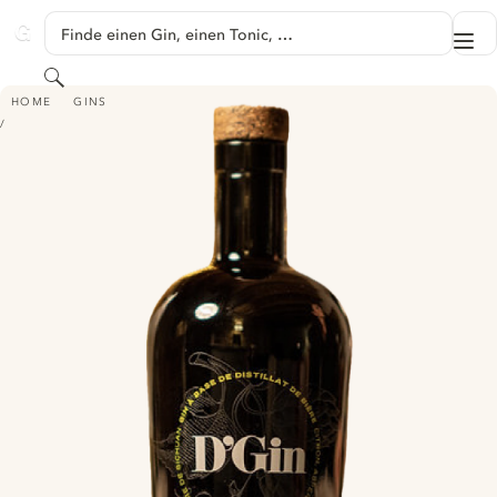
SPRINGE ZU HAUPTINHALT
Finde einen Gin, einen Tonic, …
Me
GINVENTORY
Suchen
D'GIN
HOME
GINS