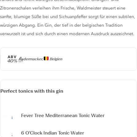
Zitronenschalen verleihen ihm Frische, Waldmeister steuert eine
sanfte, blumige Süße bei und Sichuanpfeffer sorgt für einen subtilen,
würzigen Abgang. Ein Gin, der tief in der belgischen Tradition
verwurzelt ist und sich durch einen modernen Ausdruck auszeichnet.
ABV
Producer
Radermacker,
Belgien
40%
Perfect tonics with this gin
Fever Tree Mediterranean Tonic Water
6 O'Clock Indian Tonic Water