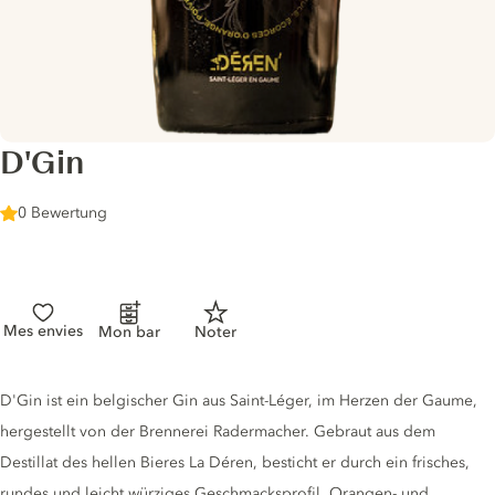
D'Gin
0 Bewertung
Mes envies
Mon bar
Noter
Gin description
D'Gin ist ein belgischer Gin aus Saint-Léger, im Herzen der Gaume,
hergestellt von der Brennerei Radermacher. Gebraut aus dem
Destillat des hellen Bieres La Déren, besticht er durch ein frisches,
rundes und leicht würziges Geschmacksprofil. Orangen- und