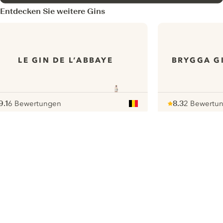
Entdecken Sie weitere Gins
LE GIN DE L’ABBAYE
BRYGGA G
9.1
6 Bewertungen
8.3
2 Bewertu
ote :
 10
pour
Note :
/ 10
pour
ui.nextImg
Wir möchten gerne Cookies