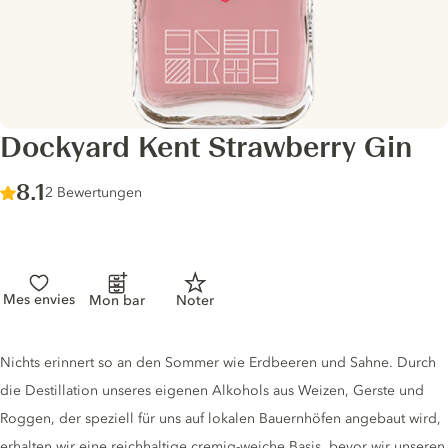
Dockyard Kent Strawberry Gin
Score :
8.1
/ 10
2 Bewertungen
Mes envies
Mon bar
Noter
Gin description
Nichts erinnert so an den Sommer wie Erdbeeren und Sahne. Durch
die Destillation unseres eigenen Alkohols aus Weizen, Gerste und
Roggen, der speziell für uns auf lokalen Bauernhöfen angebaut wird,
erhalten wir eine reichhaltige cremig-weiche Basis, bevor wir unseren