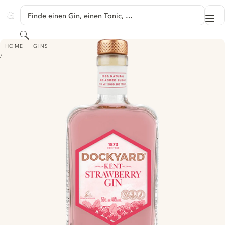
SPRINGE ZU HAUPTINHALT
Finde einen Gin, einen Tonic, …
Me
GINVENTORY
Suchen
DOCKYARD KENT STRAWBERRY GIN
HOME
GINS