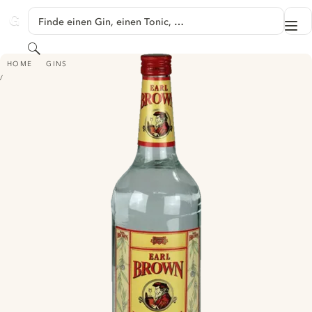
SPRINGE ZU HAUPTINHALT
Finde einen Gin, einen Tonic, …
Me
GINVENTORY
Suchen
EARL BROWN DRY GIN
HOME
GINS