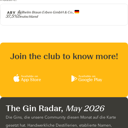
Producer
ABV
Wilhelm Braun Erben GmbH & Co.,
37,5%
Deutschland
Join the club to know more!
Available on
Available on
App Store
Google Play
The Gin Radar,
May 2026
Die Gins, die unsere Community diesen Monat auf die Karte
gesetzt hat. Handwerkliche Destillerien, etablierte Namen,