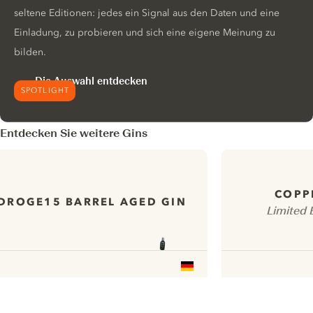
seltene Editionen: jedes ein Signal aus den Daten und eine
Einladung, zu probieren und sich eine eigene Meinung zu
bilden.
Die Auswahl entdecken
SPOTLIGHT
Entdecken Sie weitere Gins
COPP
DROGE15 BARREL AGED GIN
Limited 
ui.nextImg