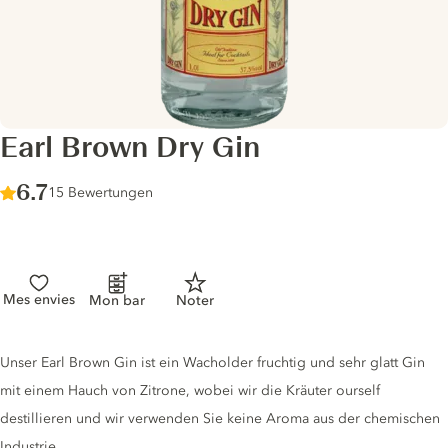
Earl Brown Dry Gin
Score :
6.7
/ 10
15 Bewertungen
Mes envies
Mon bar
Noter
Gin description
Unser Earl Brown Gin ist ein Wacholder fruchtig und sehr glatt Gin
mit einem Hauch von Zitrone, wobei wir die Kräuter ourself
destillieren und wir verwenden Sie keine Aroma aus der chemischen
Industrie.