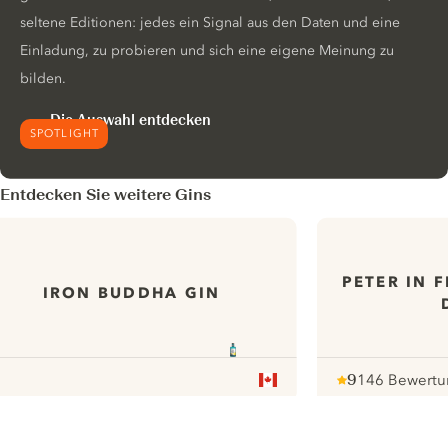
seltene Editionen: jedes ein Signal aus den Daten und eine
Einladung, zu probieren und sich eine eigene Meinung zu
bilden.
Die Auswahl entdecken
SPOTLIGHT
Entdecken Sie weitere Gins
PETER IN 
IRON BUDDHA GIN
9
146 Bewert
Note :
/ 10
pour
ui.nextImg