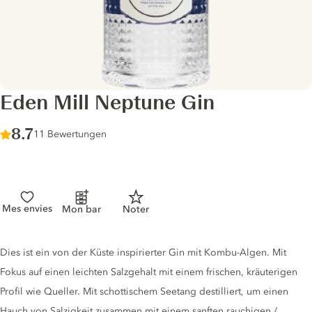
Eden Mill Neptune Gin
Score :
8.7
/ 10
11 Bewertungen
Mes envies
Mon bar
Noter
Gin description
Dies ist ein von der Küste inspirierter Gin mit Kombu-Algen. Mit
Fokus auf einen leichten Salzgehalt mit einem frischen, kräuterigen
Profil wie Queller. Mit schottischem Seetang destilliert, um einen
Hauch von Salzigkeit zusammen mit einem sanften rauchigen /