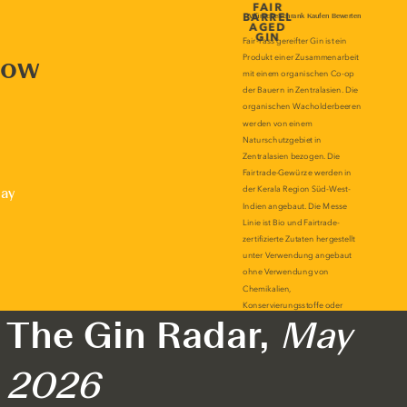
now
lay
The Gin Radar,
May
2026