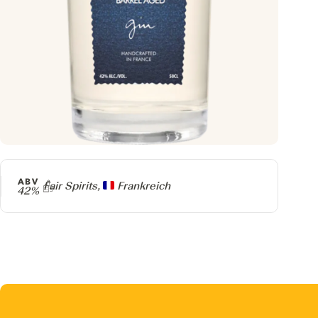
ABV
Producer
Fair Spirits,
Frankreich
42%