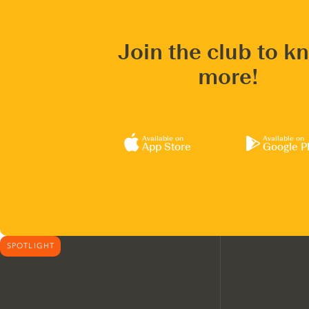
Join the club to k
more!
Available on
Available on
App Store
Google P
SPOTLIGHT