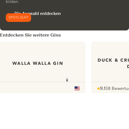
bilden.
Die Auswahl entdecken
SPOTLIGHT
Entdecken Sie weitere Gins
DUCK & CR
WALLA WALLA GIN
9.1
38 Bewert
Note :
/ 10
pour
ui.nextImg