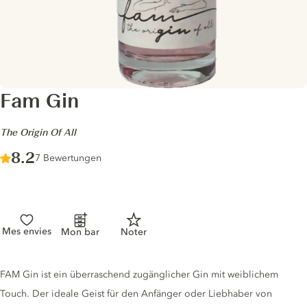
Fam Gin
-
The Origin Of All
Score :
8.2
/ 10
7 Bewertungen
Mes envies
Mon bar
Noter
Gin description
FAM Gin ist ein überraschend zugänglicher Gin mit weiblichem
Touch. Der ideale Geist für den Anfänger oder Liebhaber von