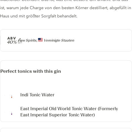
ist, warum jede Charge von den besten Körner destilliert, abgefüllt in
Haus und mit größter Sorgfalt behandelt.
ABV
Producer
Few Spirits,
Vereinigte Staaten
40%
Perfect tonics with this gin
Indi Tonic Water
East Imperial Old World Tonic Water
(Formerly
East Imperial Superior Tonic Water)