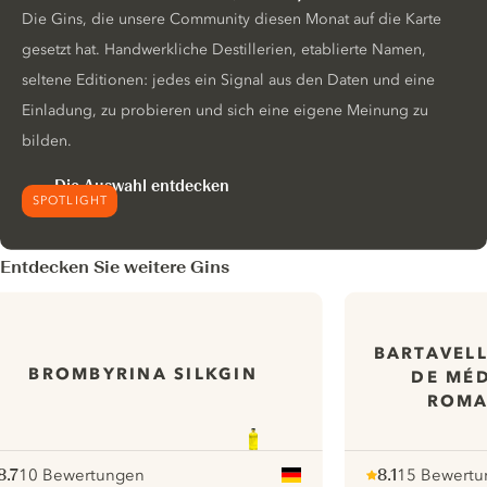
Die Gins, die unsere Community diesen Monat auf die Karte
gesetzt hat. Handwerkliche Destillerien, etablierte Namen,
seltene Editionen: jedes ein Signal aus den Daten und eine
Einladung, zu probieren und sich eine eigene Meinung zu
bilden.
Die Auswahl entdecken
SPOTLIGHT
Entdecken Sie weitere Gins
BARTAVEL
BROMBYRINA SILKGIN
DE MÉD
ROMA
8.7
10 Bewertungen
8.1
15 Bewertu