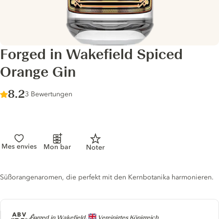
Forged in Wakefield Spiced
Orange Gin
Score :
8.2
/ 10
3 Bewertungen
Mes envies
Mon bar
Noter
Gin description
Süßorangenaromen, die perfekt mit den Kernbotanika harmonieren.
ABV
Producer
Forged in Wakefield,
Vereinigtes Königreich