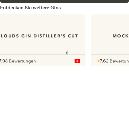
Entdecken Sie weitere Gins
CLOUDS GIN DISTILLER'S CUT
MOCK
7.9
8 Bewertungen
7.6
2 Bewertu
ote :
 10
pour
Note :
/ 10
pour
ui.nextImg