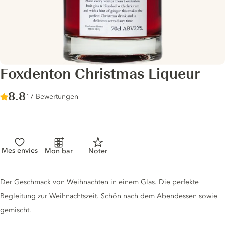
Foxdenton Christmas Liqueur
Score :
8.8
/ 10
17 Bewertungen
Mes envies
Mon bar
Noter
Gin description
Der Geschmack von Weihnachten in einem Glas. Die perfekte
Begleitung zur Weihnachtszeit. Schön nach dem Abendessen sowie
gemischt.