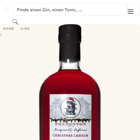
SPRINGE ZU HAUPTINHALT
Finde einen Gin, einen Tonic, …
Me
GINVENTORY
Suchen
FOXDENTON CHRISTMAS LIQUEUR
HOME
GINS