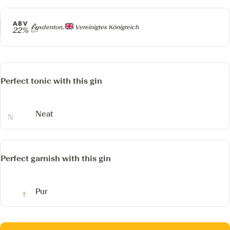
ABV
Producer
Foxdenton,
Vereinigtes Königreich
22%
Perfect tonic with this gin
Neat
Perfect garnish with this gin
Pur