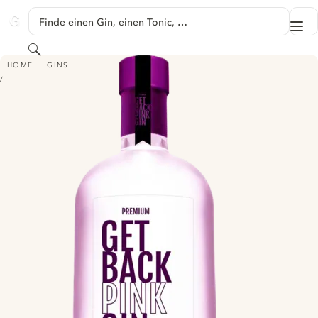
SPRINGE ZU HAUPTINHALT
Finde einen Gin, einen Tonic, …
Me
GINVENTORY
Suchen
GET BACK PINK GIN
HOME
GINS