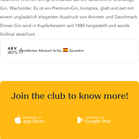
Gin, Wacholder. Es ist ein Premium-Gin, komplex, glatt und zart mit
einem unglaublich eleganten Ausdruck von Aromen und Geschmack.
Dieser Gin wird in Kupferkesseln seit 1880 hergestellt und wurde
fünfmal destilliert.
ABV
Producer
Destilerías Manuel Acha,
Spanien
40%
Join the club to know more!
Available on
Available on
App Store
Google Play