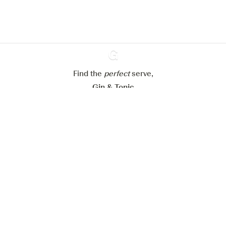
Meine Cookies einstellen
Alle Cookies ablehnen
Alle Cookies akzeptieren
Find the
perfect
Ginventory
serve,
Gin & Tonic
News
Contact
Privacy Policy
Alle unsere Gins
Cookies Settings