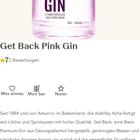
Get Back Pink Gin
Score :
7
/ 10
2 Bewertungen
Mes envies
Mon bar
Noter
Gin description
Seit 1884 und von Amurrio im Baskenland, die distilley Acha fertigt
seit Liköre und Spirituosen mit hoher Qualität. Get Back, eine Basis
Premium-Gin aus Gärungsalkohol hergestellt, gereinigtes Wasser und
natürliche Aromen bringt uns zurück auf die wesentliche Grundlage