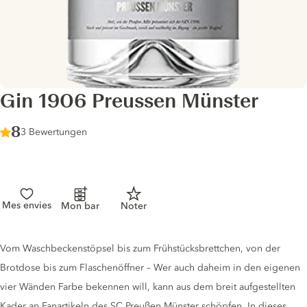
Gin 1906 Preussen Münster
Score :
8
/ 10
3 Bewertungen
Mes envies
Mon bar
Noter
Gin description
Vom Waschbeckenstöpsel bis zum Frühstücksbrettchen, von der
Brotdose bis zum Flaschenöffner – Wer auch daheim in den eigenen
vier Wänden Farbe bekennen will, kann aus dem breit aufgestellten
Kader an Fanartikeln des SC Preußen Münster schöpfen. In dieses