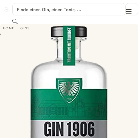
SPRINGE ZU HAUPTINHALT
Finde einen Gin, einen Tonic, …
Me
GINVENTORY
Suchen
GIN 1906 PREUSSEN MÜNSTER
HOME
GINS