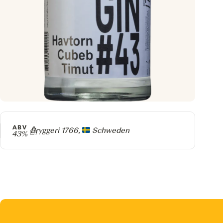
ABV
Producer
Bryggeri 1766,
Schweden
43%