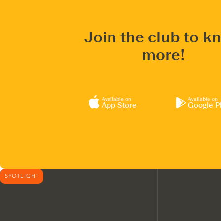
Join the club to k
more!
Available on
Available on
App Store
Google P
SPOTLIGHT