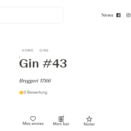
News
Face
GIN #43 - BRYGGERI 1766
HOME
GINS
Gin #43
-
Bryggeri 1766
0 Bewertung
Mes envies
Mon bar
Noter