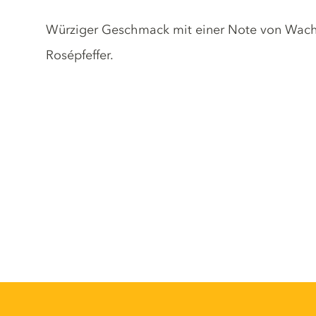
Gin description
Würziger Geschmack mit einer Note von Wachol
Rosépfeffer.