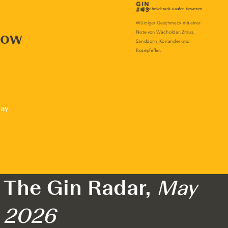
now
lay
The Gin Radar,
May
2026