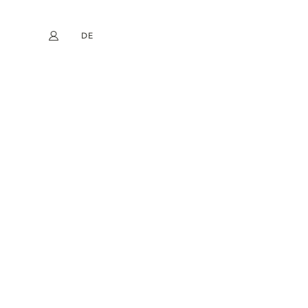
DE
Mein Konto
book
Instagram
EN
FR
NL
ES