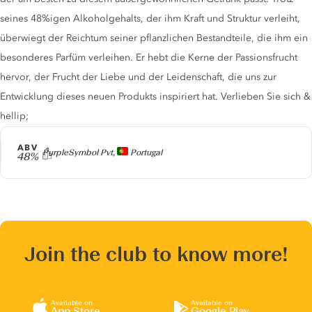
seines 48%igen Alkoholgehalts, der ihm Kraft und Struktur verleiht,
überwiegt der Reichtum seiner pflanzlichen Bestandteile, die ihm ein
besonderes Parfüm verleihen. Er hebt die Kerne der Passionsfrucht
hervor, der Frucht der Liebe und der Leidenschaft, die uns zur
Entwicklung dieses neuen Produkts inspiriert hat. Verlieben Sie sich &
hellip;
ABV
Producer
PurpleSymbol Pvt,
Portugal
48%
Join the club to know more!
Available on
Available on
App Store
Google Play