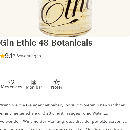
Gin Ethic 48 Botanicals
Score :
9.1
/ 10
3 Bewertungen
Mes envies
Mon bar
Noter
Gin description
Wenn Sie die Gelegenheit haben, ihn zu probieren, raten wir Ihnen,
eine Limettenschale und 20 cl erstklassiges Tonic Water zu
verwenden. Wir sind der Meinung, dass dies der perfekte Server ist,
der am besten zu diesem außergewöhnlichen Getränk passt. Trotz