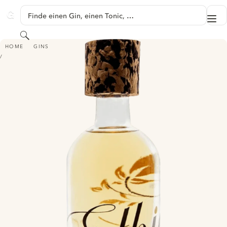
SPRINGE ZU HAUPTINHALT
Finde einen Gin, einen Tonic, …
Me
GINVENTORY
Suchen
GIN ETHIC 48 BOTANICALS
HOME
GINS