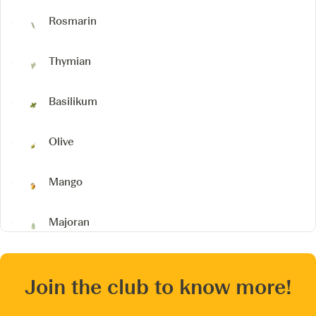
Rosmarin
Thymian
Basilikum
Olive
Mango
Majoran
Join the club to know more!