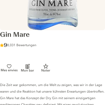
Gin Mare
Score :
9
/ 10
8,031 Bewertungen
Mes envies
Mon bar
Noter
Gin description
Die Zeit war gekommen, um die Welt zu zeigen, was wir in der Lage
waren und die Reaktion hat unsere kühnsten Erwartungen übertroffen.
Gin Mare hat das Konzept der Dry Gin mit seinem einzigartigen
mediterranen Charakter neu definiert. Mit einer revolutionären