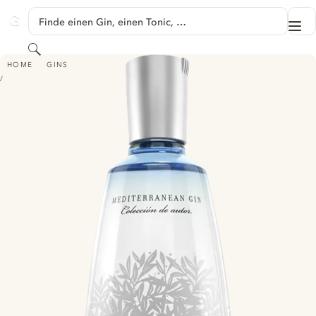
SPRINGE ZU HAUPTINHALT
Finde einen Gin, einen Tonic, …
Me
GINVENTORY
Suchen
GIN MARE
HOME
GINS