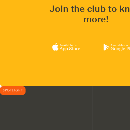
Join the club to k
more!
Available on
Available on
App Store
Google P
SPOTLIGHT