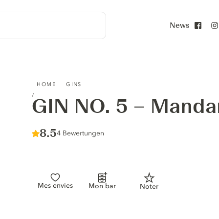
News
Face
GIN NO. 5 – MANDARINE & ROSMARIN
HOME
GINS
GIN NO. 5 – Manda
Score :
8.5
/ 10
4 Bewertungen
Mes envies
Mon bar
Noter