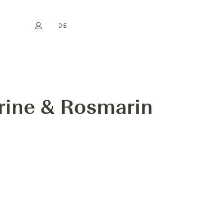
DE
Mein Konto
book
Instagram
EN
FR
NL
ES
rine & Rosmarin