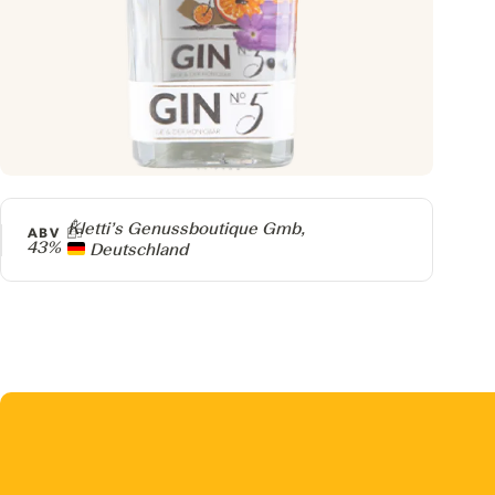
Producer
Kletti’s Genussboutique Gmb,
ABV
43%
Deutschland