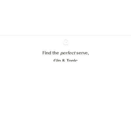
Weitere Informationen über unsere Richtlinie für die
Verwaltung von Cookies
Meine Cookies einstellen
Alle Cookies ablehnen
Alle Cookies akzeptieren
Find the
perfect
Ginventory
serve,
Gin & Tonic
News
Contact
Privacy Policy
Alle unsere Gins