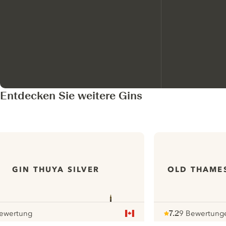
Entdecken Sie weitere Gins
GIN THUYA SILVER
OLD THAME
ewertung
7.2
9 Bewertung
r
Note :
/ 10
pour