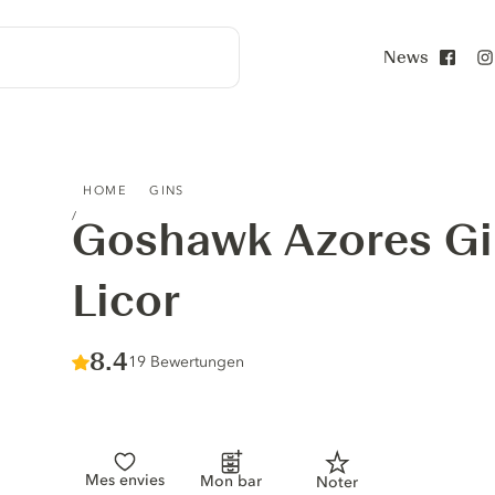
News
Face
GOSHAWK AZORES GIN MARACUJÁ LICOR
HOME
GINS
Goshawk Azores Gi
Licor
Score :
8.4
/ 10
19 Bewertungen
Mes envies
Mon bar
Noter