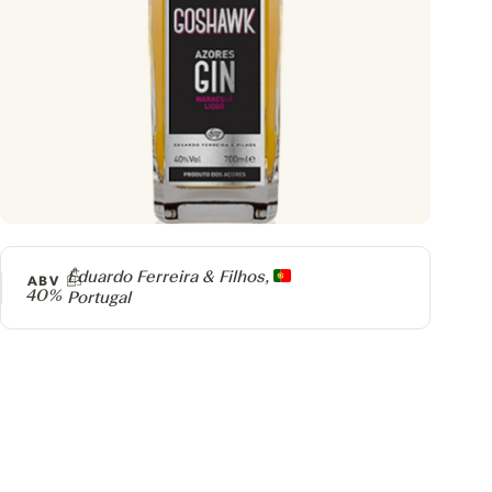
Producer
Eduardo Ferreira & Filhos,
ABV
40%
Portugal