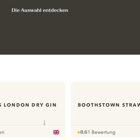
Die Auswahl entdecken
S LONDON DRY GIN
BOOTHSTOWN STRAW
en
8.6
1 Bewertung
Note :
/ 10
pour