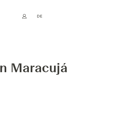
DE
Mein Konto
book
Instagram
EN
FR
NL
ES
n Maracujá