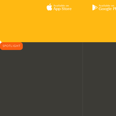
Available on
Available on
App Store
Google P
SPOTLIGHT