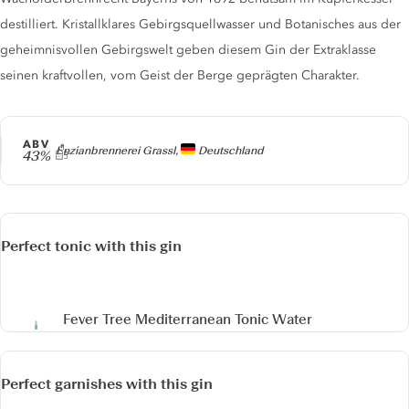
destilliert. Kristallklares Gebirgsquellwasser und Botanisches aus der
geheimnisvollen Gebirgswelt geben diesem Gin der Extraklasse
seinen kraftvollen, vom Geist der Berge geprägten Charakter.
ABV
Producer
Enzianbrennerei Grassl,
Deutschland
43%
Perfect tonic with this gin
Fever Tree Mediterranean Tonic Water
Perfect garnishes with this gin