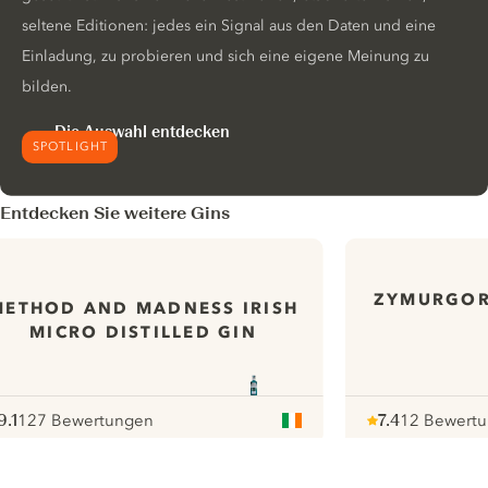
seltene Editionen: jedes ein Signal aus den Daten und eine
Einladung, zu probieren und sich eine eigene Meinung zu
bilden.
Die Auswahl entdecken
SPOTLIGHT
Entdecken Sie weitere Gins
ZYMURGOR
METHOD AND MADNESS IRISH
MICRO DISTILLED GIN
9.1
127 Bewertungen
7.4
12 Bewert
ote :
 10
pour
Note :
/ 10
pour
ui.nextImg