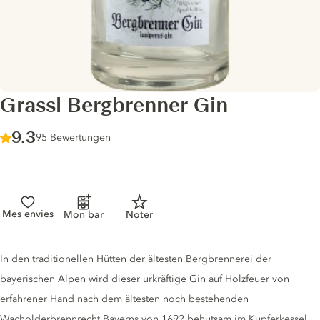
Grassl Bergbrenner Gin
Score :
9.3
/ 10
95 Bewertungen
Mes envies
Mon bar
Noter
Gin description
In den traditionellen Hütten der ältesten Bergbrennerei der
bayerischen Alpen wird dieser urkräftige Gin auf Holzfeuer von
erfahrener Hand nach dem ältesten noch bestehenden
Wacholderbrennrecht Bayerns von 1692 behutsam im Kupferkessel