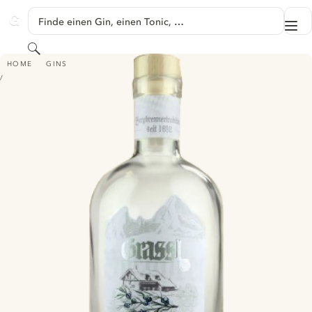
SPRINGE ZU HAUPTINHALT
Finde einen Gin, einen Tonic, …
Me
GINVENTORY
Suchen
GRASSL BERGBRENNER GIN
HOME
GINS