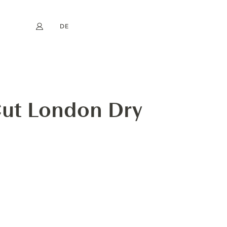
DE
Mein Konto
book
Instagram
EN
FR
NL
ES
Cut London Dry