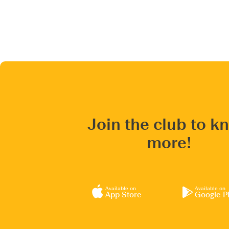
Join the club to k
more!
Available on
Available on
App Store
Google P