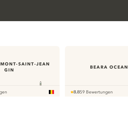
MONT-SAINT-JEAN
BEARA OCEAN
GIN
ngen
8.8
59 Bewertungen
Note :
/ 10
pour
ews
Alle unsere Gins