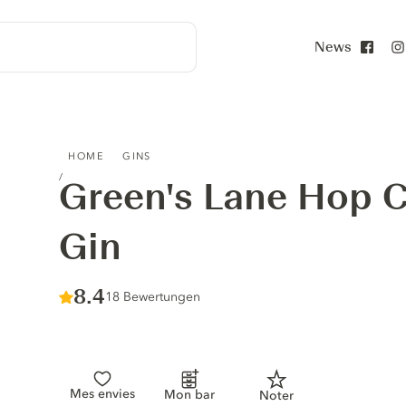
News
Face
GREEN'S LANE HOP CUT LONDON DRY GIN
HOME
GINS
Green's Lane Hop 
Gin
Score :
8.4
/ 10
18 Bewertungen
Mes envies
Mon bar
Noter