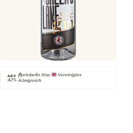
Producer
Portobello Star,
Vereinigtes
ABV
42%
Königreich