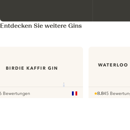
Entdecken Sie weitere Gins
WATERLOO 
BIRDIE KAFFIR GIN
6 Bewertungen
8.8
45 Bewertu
our
Note :
/ 10
pour
ui.nextImg
N