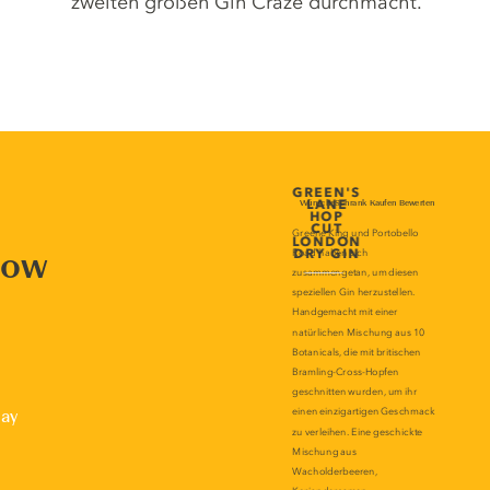
zweiten großen Gin Craze durchmacht.
now
lay