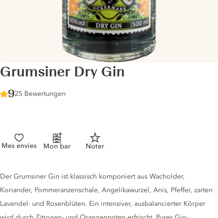
Grumsiner Dry Gin
Score :
9
/ 10
25 Bewertungen
Mes envies
Mon bar
Noter
Gin description
Der Grumsiner Gin ist klassisch komponiert aus Wacholder,
Koriander, Pommeranzenschale, Angelikawurzel, Anis, Pfeffer, zarten
Lavendel- und Rosenblüten. Ein intensiver, ausbalancierter Körper
wird durch Zitronen- und Orangennoten erfrischt. Pures Gin-