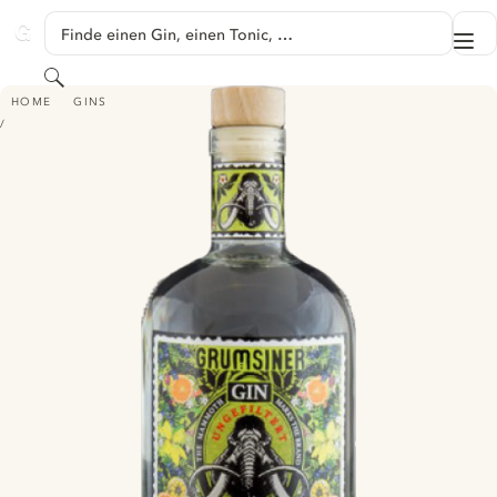
SPRINGE ZU HAUPTINHALT
Finde einen Gin, einen Tonic, …
Me
GINVENTORY
Suchen
GRUMSINER DRY GIN
HOME
GINS