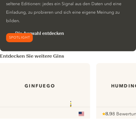
seltene Editionen: jedes ein Signal aus den Daten und eine
Einladung, zu probieren und sich eine eigene Meinung zu
bilden.
Die Auswahl entdecken
SPOTLIGHT
Entdecken Sie weitere Gins
GINFUEGO
HUMDING
8.9
8 Bewertu
Note :
/ 10
pour
ui.nextImg