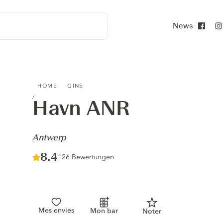
News
Face
HAVN ANR - ANTWERP
HOME
GINS
Havn ANR
-
Antwerp
Score :
8.4
/ 10
126 Bewertungen
Mes envies
Mon bar
Noter