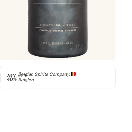
Producer
Belgian Spirits Company,
ABV
40%
Belgien