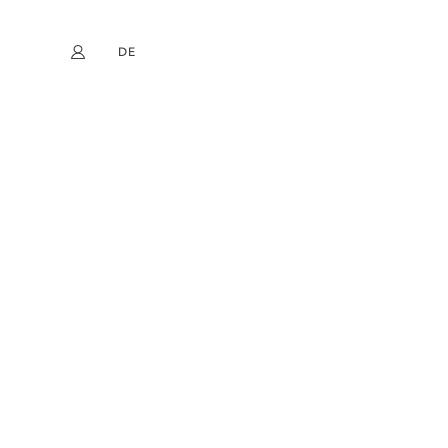
DE
Mein Konto
book
Instagram
EN
FR
NL
ES