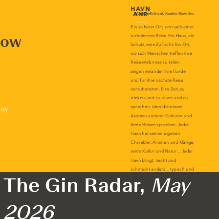
now
lay
The Gin Radar,
May
2026