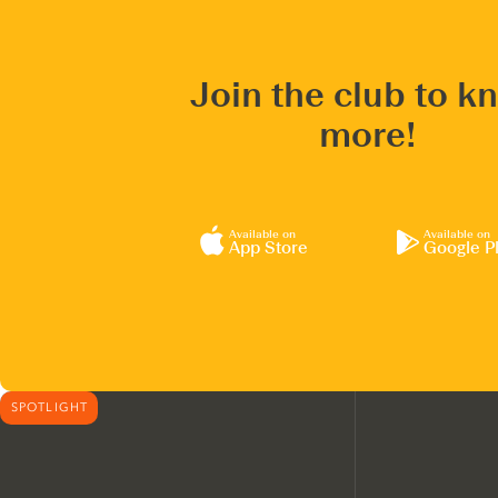
Join the club to k
more!
Available on
Available on
App Store
Google P
SPOTLIGHT