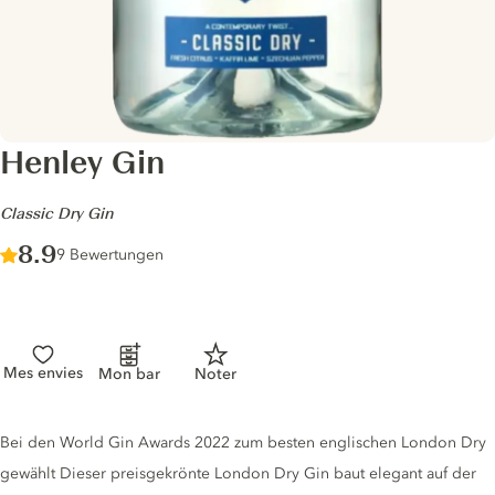
Henley Gin
-
Classic Dry Gin
Score :
8.9
/ 10
9 Bewertungen
Mes envies
Mon bar
Noter
Gin description
Bei den World Gin Awards 2022 zum besten englischen London Dry
gewählt Dieser preisgekrönte London Dry Gin baut elegant auf der