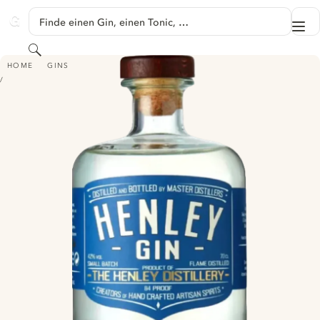
SPRINGE ZU HAUPTINHALT
Finde einen Gin, einen Tonic, …
Me
GINVENTORY
Suchen
HENLEY GIN - CLASSIC DRY GIN
HOME
GINS