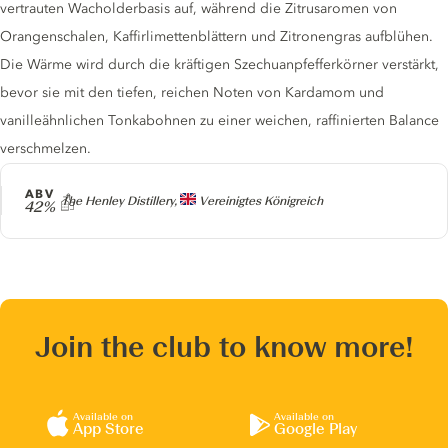
vertrauten Wacholderbasis auf, während die Zitrusaromen von
Orangenschalen, Kaffirlimettenblättern und Zitronengras aufblühen.
Die Wärme wird durch die kräftigen Szechuanpfefferkörner verstärkt,
bevor sie mit den tiefen, reichen Noten von Kardamom und
vanilleähnlichen Tonkabohnen zu einer weichen, raffinierten Balance
verschmelzen.
ABV
Producer
The Henley Distillery,
Vereinigtes Königreich
42%
Join the club to know more!
Available on
Available on
App Store
Google Play