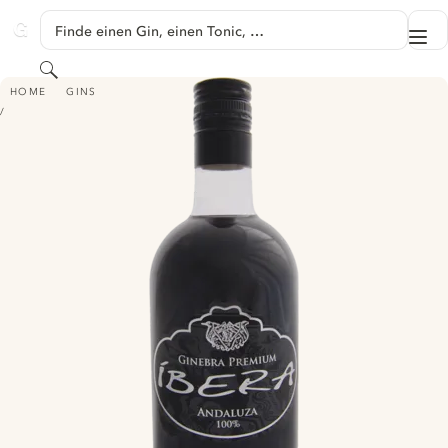
SPRINGE ZU HAUPTINHALT
Finde einen Gin, einen Tonic, …
Me
GINVENTORY
Suchen
ÍBERA GIN MORUM
HOME
GINS