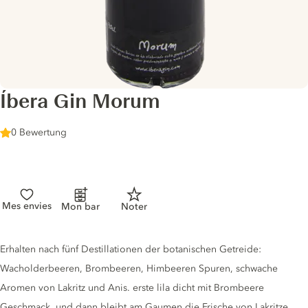
Íbera Gin Morum
0 Bewertung
Mes envies
Mon bar
Noter
Gin description
Erhalten nach fünf Destillationen der botanischen Getreide:
Wacholderbeeren, Brombeeren, Himbeeren Spuren, schwache
Aromen von Lakritz und Anis. erste lila dicht mit Brombeere
Geschmack, und dann bleibt am Gaumen die Frische von Lakritze.