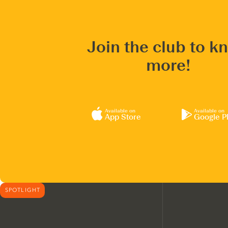
Join the club to k
more!
Available on
Available on
App Store
Google P
SPOTLIGHT