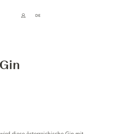
DE
Mein Konto
book
Instagram
EN
FR
NL
ES
 Gin
t wird diese österreichische Gin mit