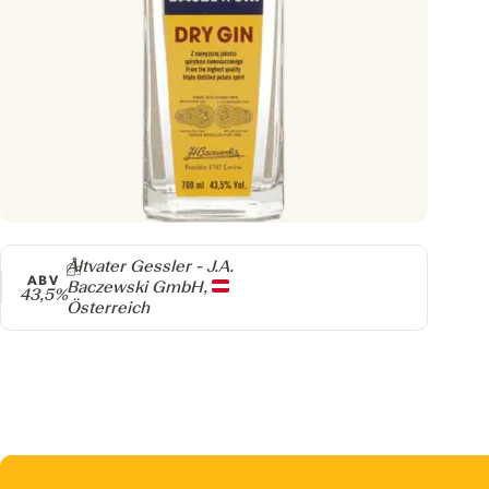
Producer
Altvater Gessler - J.A.
ABV
Baczewski GmbH,
43,5%
Österreich