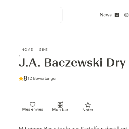
News
Face
J.A. BACZEWSKI DRY GIN
HOME
GINS
J.A. Baczewski Dry
Score :
8
/ 10
12 Bewertungen
Mes envies
Mon bar
Noter
Gin description
Mit einem Basis triple aus Kartoffeln destillier