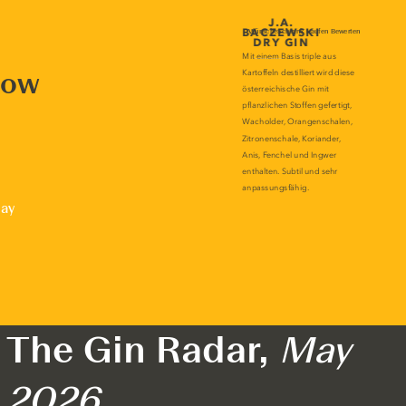
now
lay
The Gin Radar,
May
2026