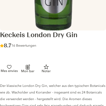
Keckeis London Dry Gin
Score :
8.7
/ 10
16 Bewertungen
Mes envies
Mon bar
Noter
Gin description
Der klassische London Dry Gin, welcher aus den typischen Botanicals
wie zb. Wacholder und Koriander - insgesamt sind es 24 Botanicals
die verwendet werden - hergestellt wird. Die Aromen dieses
hochwertigen Gins sind sehr fein eingebunden und dadurch einzeln