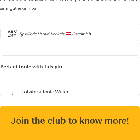
sehr gut erkennbar.
ABV
Producer
Destillerie Harald Keckeis,
Österreich
45%
Perfect tonic with this gin
Lobsters Tonic Water
Join the club to know more!