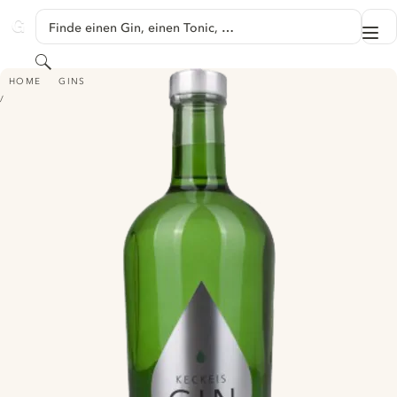
SPRINGE ZU HAUPTINHALT
Finde einen Gin, einen Tonic, …
Me
GINVENTORY
Suchen
KECKEIS LONDON DRY GIN
HOME
GINS