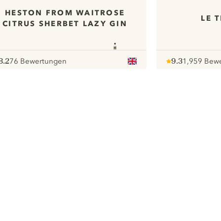
HESTON FROM WAITROSE
LE 
CITRUS SHERBET LAZY GIN
8.2
76 Bewertungen
9.3
1,959 Bew
ote :
 10
pour
Note :
/ 10
pour
ui.nextImg
Wir möchten gerne Cookies
verwenden, um die
Nutzungserfahrung unserer Website