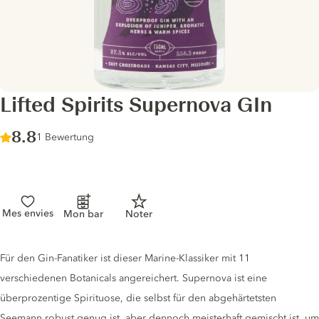
Lifted Spirits Supernova GIn
Score :
8.8
/ 10
1 Bewertung
Mes envies
Mon bar
Noter
Gin description
Für den Gin-Fanatiker ist dieser Marine-Klassiker mit 11
verschiedenen Botanicals angereichert. Supernova ist eine
überprozentige Spirituose, die selbst für den abgehärtetsten
Seemann robust genug ist, aber dennoch meisterhaft gemischt ist, um