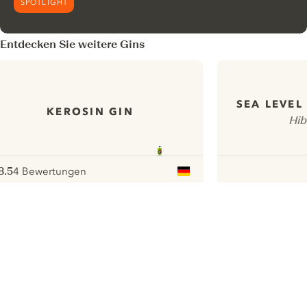
SPOTLIGHT
Entdecken Sie weitere Gins
SEA LEVEL
KEROSIN GIN
Hib
8.5
4 Bewertungen
ote :
 10
pour
ui.nextImg