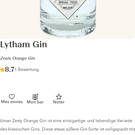
Lytham Gin
-
Zesty Orange Gin
Score :
8.7
/ 10
1 Bewertung
Mes envies
Mon bar
Noter
Gin description
Unser Zesty Orange Gin ist eine einzigartige und lebendige Variante
des klassischen Gins. Diese etwas süßere Gin-Sorte ist vollgepackt mit