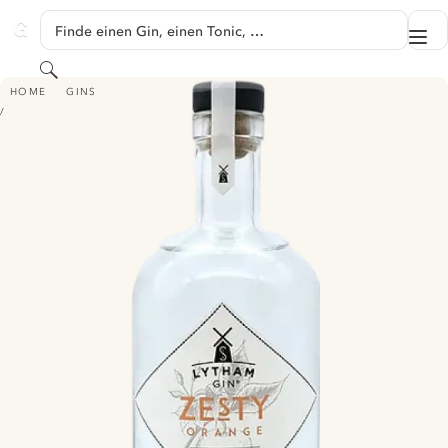
SPRINGE ZU HAUPTINHALT
Finde einen Gin, einen Tonic, …
Me
GINVENTORY
Suchen
LYTHAM GIN - ZESTY ORANGE GIN
HOME
GINS