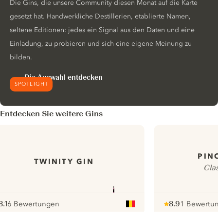
Die Gins, die unsere Community diesen Monat auf die Karte
gesetzt hat. Handwerkliche Destillerien, etablierte Namen,
seltene Editionen: jedes ein Signal aus den Daten und eine
Einladung, zu probieren und sich eine eigene Meinung zu
bilden.
Die Auswahl entdecken
SPOTLIGHT
Entdecken Sie weitere Gins
PIN
TWINITY GIN
Clas
8.1
6 Bewertungen
8.9
1 Bewertu
ote :
 10
pour
Note :
/ 10
pour