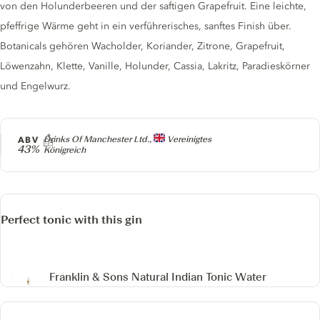
von den Holunderbeeren und der saftigen Grapefruit. Eine leichte,
pfeffrige Wärme geht in ein verführerisches, sanftes Finish über.
Botanicals gehören Wacholder, Koriander, Zitrone, Grapefruit,
Löwenzahn, Klette, Vanille, Holunder, Cassia, Lakritz, Paradieskörner
und Engelwurz.
Producer
ABV
Drinks Of Manchester Ltd.,
Vereinigtes
43%
Königreich
Perfect tonic with this gin
Franklin & Sons Natural Indian Tonic Water