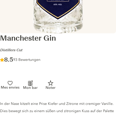
Manchester Gin
-
Distillers Cut
Score :
8.5
/ 10
93 Bewertungen
Mes envies
Mon bar
Noter
Gin description
In der Nase kitzelt eine Prise Kiefer und Zitrone mit cremiger Vanille.
Dies bewegt sich zu einem süßen und zitronigen Kuss auf der Palette