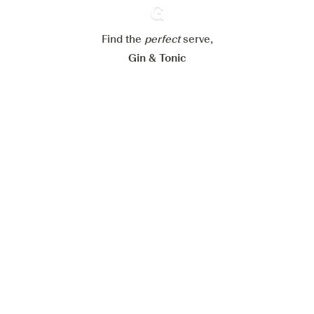
Alle Cookies akzeptieren
Find the
perfect
Ginventory
serve,
Gin & Tonic
News
Contact
Privacy Policy
Alle unsere Gins
Cookies Settings
Available on
Available on
App Store
Google Play