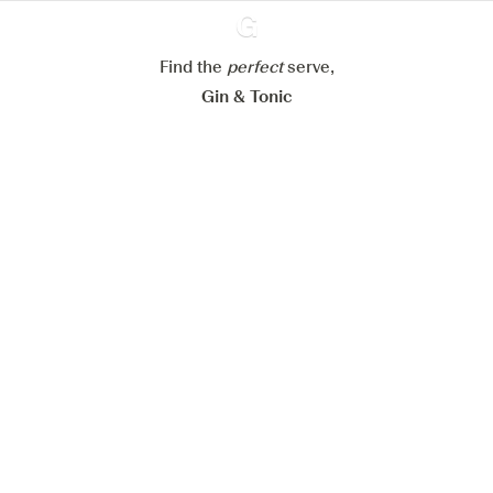
Alle Cookies akzeptieren
Find the
perfect
Ginventory
serve,
Gin & Tonic
News
Contact
Privacy Policy
Alle unsere Gins
Cookies Settings
Available on
Available on
App Store
Google Play