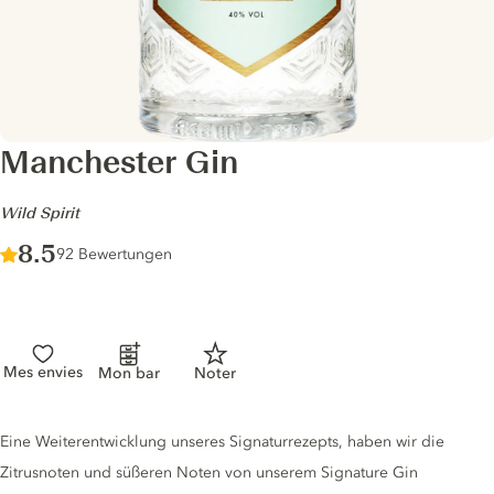
Manchester Gin
-
Wild Spirit
Score :
8.5
/ 10
92 Bewertungen
Mes envies
Mon bar
Noter
Gin description
Eine Weiterentwicklung unseres Signaturrezepts, haben wir die
Zitrusnoten und süßeren Noten von unserem Signature Gin