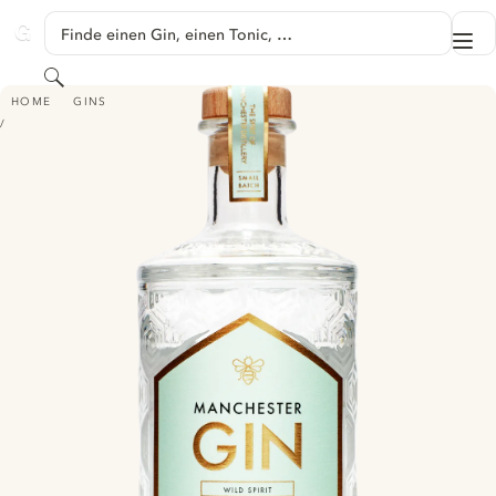
SPRINGE ZU HAUPTINHALT
Finde einen Gin, einen Tonic, …
Me
GINVENTORY
Suchen
MANCHESTER GIN - WILD SPIRIT
HOME
GINS