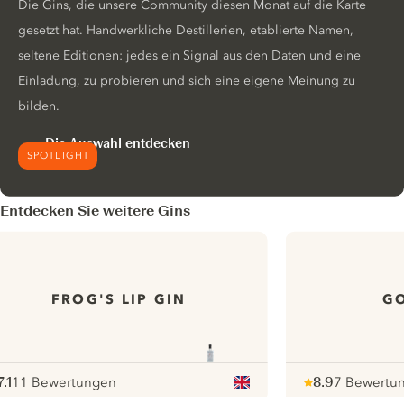
Die Gins, die unsere Community diesen Monat auf die Karte
gesetzt hat. Handwerkliche Destillerien, etablierte Namen,
seltene Editionen: jedes ein Signal aus den Daten und eine
Einladung, zu probieren und sich eine eigene Meinung zu
bilden.
Die Auswahl entdecken
SPOTLIGHT
Entdecken Sie weitere Gins
FROG'S LIP GIN
GO
7.1
11 Bewertungen
8.9
7 Bewertu
ote :
 10
pour
Note :
/ 10
pour